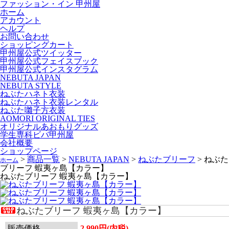
ファッション・イン 甲州屋
ホーム
アカウント
ヘルプ
お問い合わせ
ショッピングカート
甲州屋公式ツイッター
甲州屋公式フェイスブック
甲州屋公式インスタグラム
NEBUTA JAPAN
NEBUTA STYLE
ねぶたハネト衣装
ねぶたハネト衣装レンタル
ねぶた囃子方衣装
AOMORI ORIGINAL TIES
オリジナルあおもりグッズ
学生専科ビバ甲州屋
会社概要
ショップページ
>
商品一覧
>
NEBUTA JAPAN
>
ねぶたブリーフ
>
ねぶた
ホーム
ブリーフ 蝦夷ヶ島【カラー】
ねぶたブリーフ 蝦夷ヶ島【カラー】
ねぶたブリーフ 蝦夷ヶ島【カラー】
販売価格
2,990円(内税)