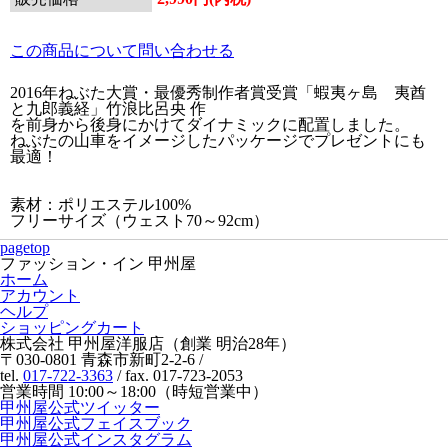
この商品について問い合わせる
2016年ねぶた大賞・最優秀制作者賞受賞「蝦夷ヶ島 夷酋
と九郎義経」竹浪比呂央 作
を前身から後身にかけてダイナミックに配置しました。
ねぶたの山車をイメージしたパッケージでプレゼントにも
最適！
素材：ポリエステル100%
フリーサイズ（ウェスト70～92cm）
pagetop
ファッション・イン 甲州屋
ホーム
アカウント
ヘルプ
ショッピングカート
株式会社 甲州屋洋服店（創業 明治28年）
〒030-0801 青森市新町2-2-6 /
tel.
017-722-3363
/ fax. 017-723-2053
営業時間 10:00～18:00（時短営業中）
甲州屋公式ツイッター
甲州屋公式フェイスブック
甲州屋公式インスタグラム