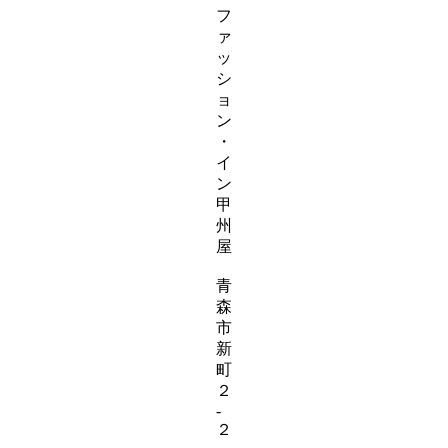
フ
ァ
ッ
シ
ョ
ン
・
イ
ン
甲
州
屋
青
森
市
新
町
２
-
２