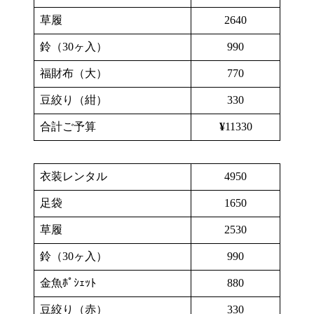
草履
2640
鈴（30ヶ入）
990
福財布（大）
770
豆絞り（紺）
330
合計ご予算
¥
11330
衣装レンタル
4950
足袋
1650
草履
2530
鈴（30ヶ入）
990
金魚ﾎﾟｼｪｯﾄ
880
豆絞り（赤）
330