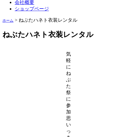
会社概要
ショップページ
>
ねぶたハネト衣装レンタル
ホーム
ねぶたハネト衣装レンタル
気
軽
に
ね
ぶ
た
祭
に
参
加
思
い
っ