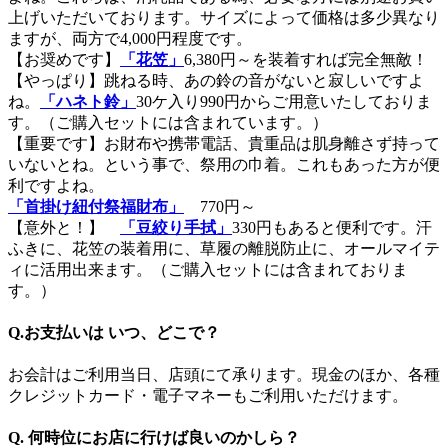
上げいただいております。サイズによって価格は多少異なり
ますが、両方で4,000円程度です。
【お奨めです】
「花笠」
6,380円～を装着すれば完全無敵！
【やっぱり】跳ねる時、あの鈴の音がないと寂しいですよ
ね。
「ハネト鈴」
30ケ入り990円からご用意いたしておりま
す。（ご購入セットには含まれています。）
【重要です】お財布や携帯電話、貴重品は肌身離さず持って
いないとね。という事で、祭用の巾着。これもあった方が便
利ですよね。
「首掛け紐付祭福財布」
770円～
【意外と！】
「豆絞り手拭」
330円もあると便利です。汗
ふきに、花笠の装着用に、草履の離脱防止に、オールマイテ
ィに活用出来ます。（ご購入セットには含まれておりま
す。）
Q.お支払いは いつ、どこで？
お会計はご利用当日、店頭にて承ります。現金のほか、各種
クレジットカード・電子マネーもご利用いただけます。
Q. 何時位にお店に行けば良いのかしら？