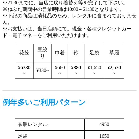
※21:30までに、当店に戻り着替え等を完了して下さい。
※ねぶた期間中の営業時間は10:00～21:30となります。
※下記の商品は消耗品のため、レンタルに含まれておりませ
ん。
※お支払いは、当日店頭にて。現金・各種クレジットカー
ド・電子マネーをご利用いただけます。
豆絞
花笠
巾着
鈴
足袋
草履
り
¥6380
¥660
¥880
¥1,650
¥2,530
¥330~
~
~
~
~
~
例年多いご利用パターン
衣装レンタル
4950
足袋
1650