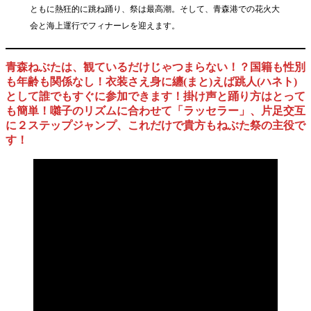
ともに熱狂的に跳ね踊り、祭は最高潮。そして、青森港での花火大
会と海上運行でフィナーレを迎えます。
青森ねぶたは、観ているだけじゃつまらない！？国籍も性別
も年齢も関係なし！衣装さえ身に纏(まと)えば跳人(ハネト)
として誰でもすぐに参加できます！掛け声と踊り方はとって
も簡単！囃子のリズムに合わせて「ラッセラー」、片足交互
に２ステップジャンプ、これだけで貴方もねぶた祭の主役で
す！