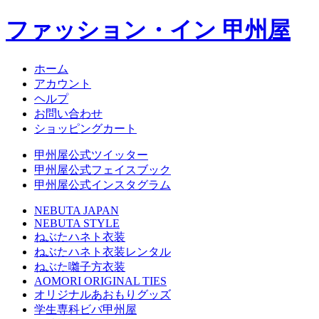
ファッション・イン 甲州屋
ホーム
アカウント
ヘルプ
お問い合わせ
ショッピングカート
甲州屋公式ツイッター
甲州屋公式フェイスブック
甲州屋公式インスタグラム
NEBUTA JAPAN
NEBUTA STYLE
ねぶたハネト衣装
ねぶたハネト衣装レンタル
ねぶた囃子方衣装
AOMORI ORIGINAL TIES
オリジナルあおもりグッズ
学生専科ビバ甲州屋