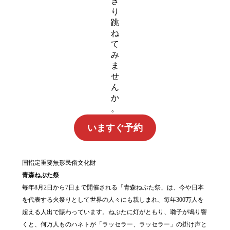
き
り
跳
ね
て
み
ま
せ
ん
か
。
いますぐ予約
国指定重要無形民俗文化財
青森ねぶた祭
毎年8月2日から7日まで開催される「青森ねぶた祭」は、今や日本
を代表する火祭りとして世界の人々にも親しまれ、毎年300万人を
超える人出で賑わっています。ねぶたに灯がともり、囃子が鳴り響
くと、何万人ものハネトが「ラッセラー、ラッセラー」の掛け声と