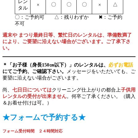
レン
〇
〇
〇
△
×
×
タル
〇：ご予約可 △：残りわずか ✖：ご予約
不可
週末や まつり最終日等、繁忙日のレンタルは、準備数満了
により、ご要望に沿えない場合がございます。ご了承下さ
い。
＊「お子様（身長150㎝以下）」のレンタルは、
必ずお電話
にてご予約、ご確認下さい。
メッセージをいただいても、ご
要望に沿えない場合がございます。
尚、
七日日については
クリーニング仕上がりの都合上
子供用
レンタルの受付が出来ません
。何卒ご了承ください。（購入
＆お着せ付けは可。）
★フォームで予約する★
フォーム受付時間　２４時間対応