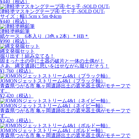
¥
440
（税込）
津軽塗マスキングテープ④ 七々子 -SOLD OUT-
サイズ：幅1.5cm x 5m Φ4cm
¥
440
（税込）
津軽塗柄鉛筆
紙ケース 6本入り（3色ｘ2本）＊HB＊
¥
990
（税込）
縄文発掘セット
掘り出す！組み立てる！
固まった土の中に土器の破片と一体の土偶が！
さあ、縄文遺跡に思いをはせながら堀りだそう！
¥
1,760
（税込）
JOMONジェットストリーム4&1（ブラック軸）
青森県つがる市 亀ヶ岡遺跡出土の遮光器土偶がモチーフで
す。
¥
2,420
（税込）
JOMONジェットストリーム4&1（ネイビー軸）
青森県つがる市 亀ヶ岡遺跡出土の遮光器土偶がモチーフで
す。
¥
2,420
（税込）
JOMONジェットストリーム4&1（ボルドー軸）
青森県つがる市 亀ヶ岡遺跡出土の遮光器土偶がモチーフで