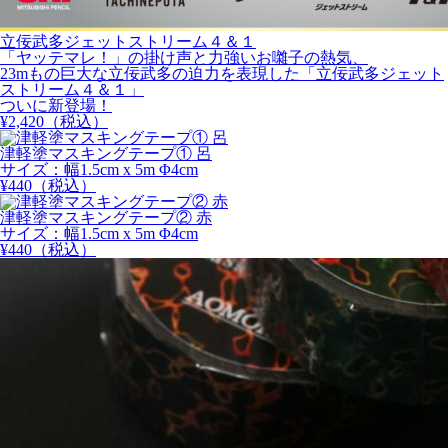
立佞武多ジェットストリーム４＆１
「ヤッテマレ！」の掛け声と力強いお囃子の熱気、
23mもの巨大な立佞武多の迫力を表現した「立佞武多ジェット
ストリーム４＆１」
ついに新登場！
¥
2,420
（税込）
津軽塗マスキングテープ① 呂
サイズ：幅1.5cm x 5m Φ4cm
¥
440
（税込）
津軽塗マスキングテープ② 赤
サイズ：幅1.5cm x 5m Φ4cm
¥
440
（税込）