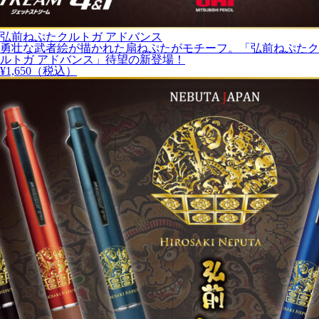
弘前ねぷたクルトガ アドバンス
勇壮な武者絵が描かれた扇ねぷたがモチーフ。「弘前ねぷたク
ルトガ アドバンス」待望の新登場！
¥
1,650
（税込）