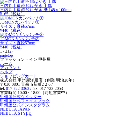
三内丸山遺跡 絵はがき 土偶
三内丸山遺跡 絵はがき 紙 148 x 100mm
¥
165
（税込）
JOMONカンバッチ①
サイズ：直径57mm
¥
440
（税込）
JOMONカンバッチ②
サイズ：直径57mm
¥
440
（税込）
1 / 2
1
2
»
pagetop
ファッション・イン 甲州屋
ホーム
アカウント
ヘルプ
ショッピングカート
株式会社 甲州屋洋服店（創業 明治28年）
〒030-0801 青森市新町2-2-6 /
tel.
017-722-3363
/ fax. 017-723-2053
営業時間 10:00～18:00（時短営業中）
甲州屋公式ツイッター
甲州屋公式フェイスブック
甲州屋公式インスタグラム
NEBUTA JAPAN
NEBUTA STYLE