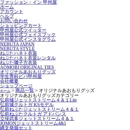
ファッション・イン 甲州屋
ホーム
アカウント
ヘルプ
お問い合わせ
ショッピングカート
甲州屋公式ツイッター
甲州屋公式フェイスブック
甲州屋公式インスタグラム
NEBUTA JAPAN
NEBUTA STYLE
ねぶたハネト衣装
ねぶたハネト衣装レンタル
ねぶた囃子方衣装
AOMORI ORIGINAL TIES
オリジナルあおもりグッズ
学生専科ビバ甲州屋
会社概要
ショップページ
>
商品一覧
>
オリジナルあおもりグッズ
ホーム
オリジナルあおもりグッズ
カテゴリー
弘前城ジェットストリーム４＆１Lite
弘前城クルトガ KSモデル
弘前ねぷたジェットストリーム４＆１
弘前ねぷたクルトガ アドバンス
立佞武多ジェットストリーム４＆１
JOMONジェットストリーム4&1
縄文発掘セット