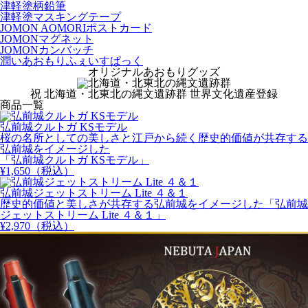
津軽塗柄鉛筆
津軽塗マスキングテープ
JOMON AOMORIポストカード
JOMONマグネット
JOMONカンバッチ
潤いあおもりふぇいすぱっく
オリジナルあおもりグッズ
祝 北海道・北東北の縄文遺跡群 世界文化遺産登録
商品一覧
弘前城クルトガ KSモデル
桜の名所としての美しさと江戸から続く歴史的価値が共存する
弘前城をイメージした
「弘前城クルトガ KSモデル」
¥
1,650
（税込）
弘前城ジェットストリーム Lite ４＆１
歴史的価値と美しさが共存する弘前城をイメージした「弘前城
ジェットストリーム Lite ４＆１」
¥
2,970
（税込）