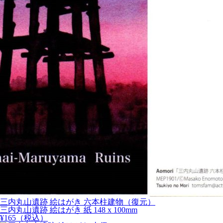
三内丸山遺跡 絵はがき 六本柱建物（復元）
三内丸山遺跡 絵はがき 紙 148 x 100mm
¥
165
（税込）