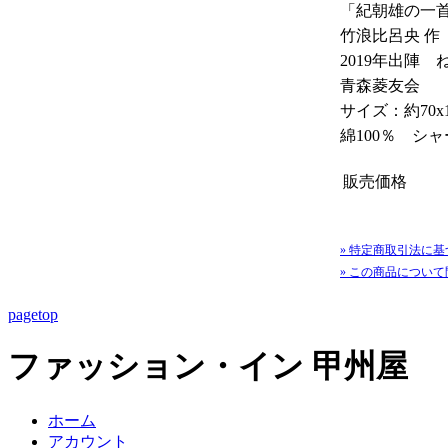
「紀朝雄の一首
竹浪比呂央 作
2019年出陣
青森菱友会
サイズ：約70x1
綿100％ シ
販売価格
» 特定商取引法に基
» この商品につい
pagetop
ファッション・イン 甲州屋
ホーム
アカウント