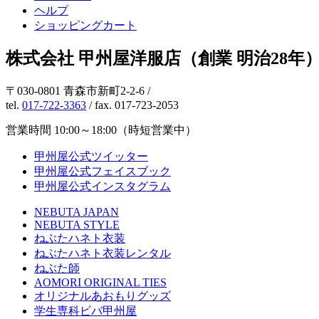
ヘルプ
ショッピングカート
株式会社 甲州屋洋服店（創業 明治28年
〒030-0801 青森市新町2-2-6 /
tel.
017-722-3363
/ fax. 017-723-2053
営業時間 10:00～18:00（時短営業中）
甲州屋公式ツイッター
甲州屋公式フェイスブック
甲州屋公式インスタグラム
NEBUTA JAPAN
NEBUTA STYLE
ねぶたハネト衣装
ねぶたハネト衣装レンタル
ねぶた師
AOMORI ORIGINAL TIES
オリジナルあおもりグッズ
学生専科ビバ甲州屋