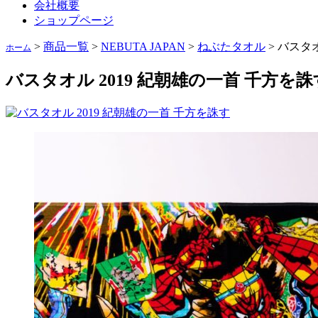
会社概要
ショップページ
>
商品一覧
>
NEBUTA JAPAN
>
ねぶたタオル
>
バスタオ
ホーム
バスタオル 2019 紀朝雄の一首 千方を誅