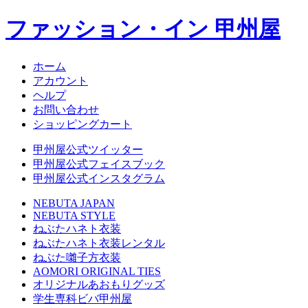
ファッション・イン 甲州屋
ホーム
アカウント
ヘルプ
お問い合わせ
ショッピングカート
甲州屋公式ツイッター
甲州屋公式フェイスブック
甲州屋公式インスタグラム
NEBUTA JAPAN
NEBUTA STYLE
ねぶたハネト衣装
ねぶたハネト衣装レンタル
ねぶた囃子方衣装
AOMORI ORIGINAL TIES
オリジナルあおもりグッズ
学生専科ビバ甲州屋