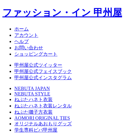
ファッション・イン 甲州屋
ホーム
アカウント
ヘルプ
お問い合わせ
ショッピングカート
甲州屋公式ツイッター
甲州屋公式フェイスブック
甲州屋公式インスタグラム
NEBUTA JAPAN
NEBUTA STYLE
ねぶたハネト衣装
ねぶたハネト衣装レンタル
ねぶた囃子方衣装
AOMORI ORIGINAL TIES
オリジナルあおもりグッズ
学生専科ビバ甲州屋