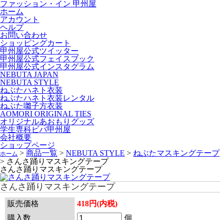
ファッション・イン 甲州屋
ホーム
アカウント
ヘルプ
お問い合わせ
ショッピングカート
甲州屋公式ツイッター
甲州屋公式フェイスブック
甲州屋公式インスタグラム
NEBUTA JAPAN
NEBUTA STYLE
ねぶたハネト衣装
ねぶたハネト衣装レンタル
ねぶた囃子方衣装
AOMORI ORIGINAL TIES
オリジナルあおもりグッズ
学生専科ビバ甲州屋
会社概要
ショップページ
>
商品一覧
>
NEBUTA STYLE
>
ねぶたマスキングテープ
ホーム
>
さんさ踊りマスキングテープ
さんさ踊りマスキングテープ
さんさ踊りマスキングテープ
販売価格
418円(内税)
個
購入数