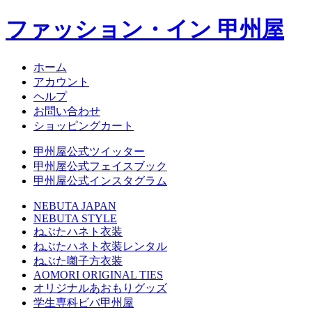
ファッション・イン 甲州屋
ホーム
アカウント
ヘルプ
お問い合わせ
ショッピングカート
甲州屋公式ツイッター
甲州屋公式フェイスブック
甲州屋公式インスタグラム
NEBUTA JAPAN
NEBUTA STYLE
ねぶたハネト衣装
ねぶたハネト衣装レンタル
ねぶた囃子方衣装
AOMORI ORIGINAL TIES
オリジナルあおもりグッズ
学生専科ビバ甲州屋