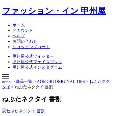
ファッション・イン 甲州屋
NEBUTA JAPAN
NEBUTA STYLE
ねぶたハネト衣装
ホーム
ねぶたハネト衣装レンタル
アカウント
ねぶた囃子方衣装
ヘルプ
AOMORI ORIGINAL TIES
お問い合わせ
オリジナルあおもりグッズ
ショッピングカート
学生専科ビバ甲州屋
会社概要
甲州屋公式ツイッター
ショップページ
甲州屋公式フェイスブック
甲州屋公式インスタグラム
>
商品一覧
>
AOMORI ORIGINAL TIES
>
ねぶたネク
ホーム
タイ
>
ねぶたネクタイ 書割
ねぶたネクタイ 書割