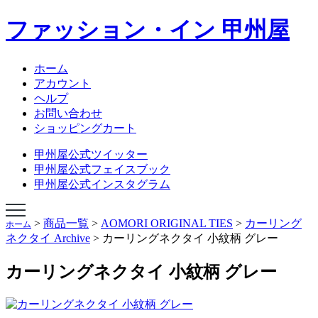
ファッション・イン 甲州屋
NEBUTA JAPAN
NEBUTA STYLE
ねぶたハネト衣装
ホーム
ねぶたハネト衣装レンタル
アカウント
ねぶた囃子方衣装
ヘルプ
AOMORI ORIGINAL TIES
お問い合わせ
オリジナルあおもりグッズ
ショッピングカート
学生専科ビバ甲州屋
会社概要
甲州屋公式ツイッター
ショップページ
甲州屋公式フェイスブック
甲州屋公式インスタグラム
>
商品一覧
>
AOMORI ORIGINAL TIES
>
カーリング
ホーム
ネクタイ Archive
>
カーリングネクタイ 小紋柄 グレー
カーリングネクタイ 小紋柄 グレー