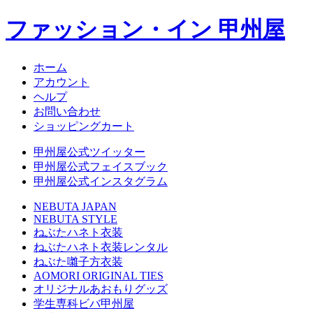
ファッション・イン 甲州屋
ホーム
アカウント
ヘルプ
お問い合わせ
ショッピングカート
甲州屋公式ツイッター
甲州屋公式フェイスブック
甲州屋公式インスタグラム
NEBUTA JAPAN
NEBUTA STYLE
ねぶたハネト衣装
ねぶたハネト衣装レンタル
ねぶた囃子方衣装
AOMORI ORIGINAL TIES
オリジナルあおもりグッズ
学生専科ビバ甲州屋