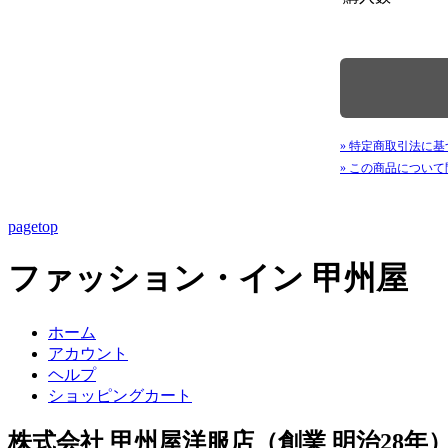
» 特定商取引法に基
» この商品につい
pagetop
ファッション・イン 甲州屋
ホーム
アカウント
ヘルプ
ショッピングカート
株式会社 甲州屋洋服店（創業 明治28年