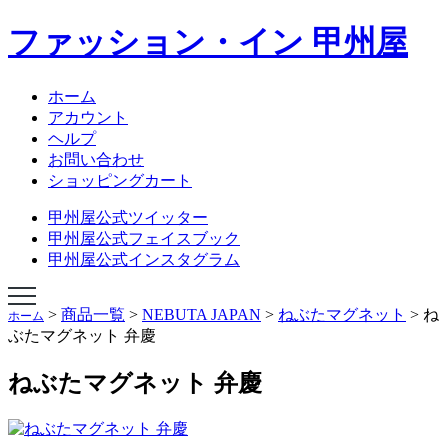
ファッション・イン 甲州屋
NEBUTA JAPAN
NEBUTA STYLE
ねぶたハネト衣装
ホーム
ねぶたハネト衣装レンタル
アカウント
ねぶた囃子方衣装
ヘルプ
AOMORI ORIGINAL TIES
お問い合わせ
オリジナルあおもりグッズ
ショッピングカート
学生専科ビバ甲州屋
会社概要
甲州屋公式ツイッター
ショップページ
甲州屋公式フェイスブック
甲州屋公式インスタグラム
>
商品一覧
>
NEBUTA JAPAN
>
ねぶたマグネット
>
ね
ホーム
ぶたマグネット 弁慶
ねぶたマグネット 弁慶