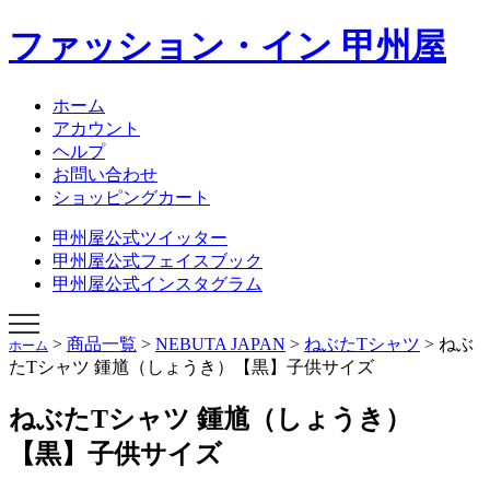
ファッション・イン 甲州屋
NEBUTA JAPAN
NEBUTA STYLE
ねぶたハネト衣装
ホーム
ねぶたハネト衣装レンタル
アカウント
ねぶた囃子方衣装
ヘルプ
AOMORI ORIGINAL TIES
お問い合わせ
オリジナルあおもりグッズ
ショッピングカート
学生専科ビバ甲州屋
会社概要
甲州屋公式ツイッター
ショップページ
甲州屋公式フェイスブック
甲州屋公式インスタグラム
>
商品一覧
>
NEBUTA JAPAN
>
ねぶたTシャツ
>
ねぶ
ホーム
たTシャツ 鍾馗（しょうき）【黒】子供サイズ
ねぶたTシャツ 鍾馗（しょうき）
【黒】子供サイズ