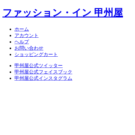
ファッション・イン 甲州屋
ホーム
アカウント
ヘルプ
お問い合わせ
ショッピングカート
甲州屋公式ツイッター
甲州屋公式フェイスブック
甲州屋公式インスタグラム
NEBUTA JAPAN
NEBUTA STYLE
ねぶたハネト衣装
ねぶたハネト衣装レンタル
ねぶた囃子方衣装
AOMORI ORIGINAL TIES
オリジナルあおもりグッズ
学生専科ビバ甲州屋