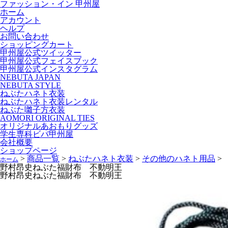
ファッション・イン 甲州屋
ホーム
アカウント
ヘルプ
お問い合わせ
ショッピングカート
甲州屋公式ツイッター
甲州屋公式フェイスブック
甲州屋公式インスタグラム
NEBUTA JAPAN
NEBUTA STYLE
ねぶたハネト衣装
ねぶたハネト衣装レンタル
ねぶた囃子方衣装
AOMORI ORIGINAL TIES
オリジナルあおもりグッズ
学生専科ビバ甲州屋
会社概要
ショップページ
>
商品一覧
>
ねぶたハネト衣装
>
その他のハネト用品
>
ホーム
野村昂史ねぶた福財布 不動明王
野村昂史ねぶた福財布 不動明王