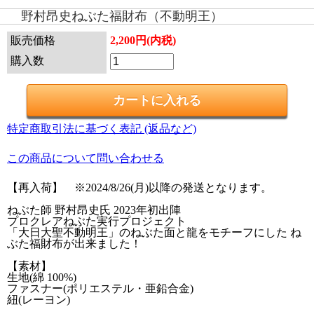
野村昂史ねぶた福財布（不動明王）
販売価格
2,200円(内税)
購入数
特定商取引法に基づく表記 (返品など)
この商品について問い合わせる
【再入荷】 ※2024/8/26(月)以降の発送となります。
ねぶた師 野村昂史氏 2023年初出陣
プロクレアねぶた実行プロジェクト
「大日大聖不動明王」のねぶた面と龍をモチーフにした ね
ぶた福財布が出来ました！
【素材】
生地(綿 100%)
ファスナー(ポリエステル・亜鉛合金)
紐(レーヨン)