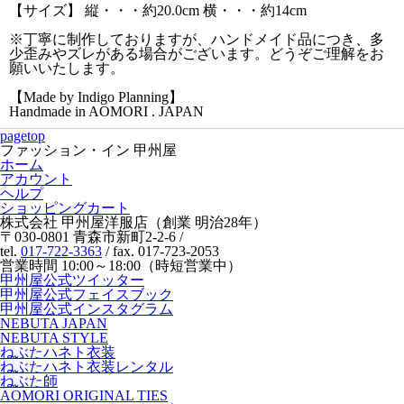
【サイズ】 縦・・・約20.0cm 横・・・約14cm
※丁寧に制作しておりますが、ハンドメイド品につき、多
少歪みやズレがある場合がございます。どうぞご理解をお
願いいたします。
【Made by Indigo Planning】
Handmade in AOMORI . JAPAN
pagetop
ファッション・イン 甲州屋
ホーム
アカウント
ヘルプ
ショッピングカート
株式会社 甲州屋洋服店（創業 明治28年）
〒030-0801 青森市新町2-2-6 /
tel.
017-722-3363
/ fax. 017-723-2053
営業時間 10:00～18:00（時短営業中）
甲州屋公式ツイッター
甲州屋公式フェイスブック
甲州屋公式インスタグラム
NEBUTA JAPAN
NEBUTA STYLE
ねぶたハネト衣装
ねぶたハネト衣装レンタル
ねぶた師
AOMORI ORIGINAL TIES