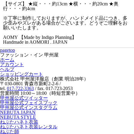
【サイズ】 ★縦・・・約13cm ★横・・・約20cm ★奥
行・・・約4cm
※丁寧に制作しておりますが、ハンドメイド品につき、多
少歪みやズレがある場合がございます。どうぞご理解をお
願いいたします。
AOMY 【Made by Indigo Planning】
Handmade in AOMORI . JAPAN
pagetop
ファッション・イン 甲州屋
ホーム
アカウント
ヘルプ
ショッピングカート
株式会社 甲州屋洋服店（創業 明治28年）
〒030-0801 青森市新町2-2-6 /
tel.
017-722-3363
/ fax. 017-723-2053
営業時間 10:00～18:00（時短営業中）
甲州屋公式ツイッター
甲州屋公式フェイスブック
甲州屋公式インスタグラム
NEBUTA JAPAN
NEBUTA STYLE
ねぶたハネト衣装
ねぶたハネト衣装レンタル
ねぶた師