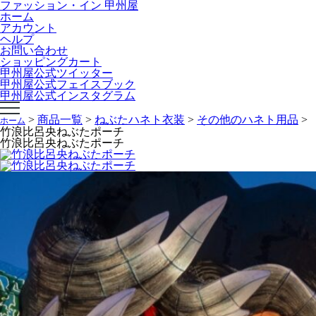
ファッション・イン 甲州屋
ホーム
NEBUTA JAPAN
アカウント
NEBUTA STYLE
ヘルプ
ねぶたハネト衣装
お問い合わせ
ねぶたハネト衣装レンタル
ショッピングカート
ねぶた囃子方衣装
甲州屋公式ツイッター
AOMORI ORIGINAL TIES
甲州屋公式フェイスブック
オリジナルあおもりグッズ
甲州屋公式インスタグラム
学生専科ビバ甲州屋
会社概要
>
商品一覧
>
ねぶたハネト衣装
>
その他のハネト用品
>
ショップページ
ホーム
竹浪比呂央ねぶたポーチ
竹浪比呂央ねぶたポーチ