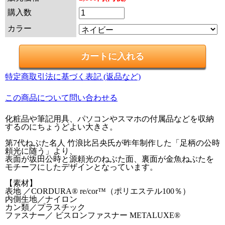
購入数
カラー
特定商取引法に基づく表記 (返品など)
この商品について問い合わせる
化粧品や筆記用具、パソコンやスマホの付属品などを収納
するのにちょうどよい大きさ。
第7代ねぶた名人 竹浪比呂央氏が昨年制作した「足柄の公時
頼光に随う」より、
表面が坂田公時と源頼光のねぶた面、裏面が金魚ねぶたを
モチーフにしたデザインとなっています。
【素材】
表地 ／CORDURA® re/cor™（ポリエステル100％）
内側生地／ナイロン
カン類／プラスチック
ファスナー／ ビスロンファスナー METALUXE®