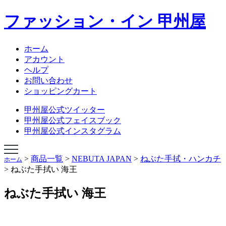
ファッション・イン 甲州屋
NEBUTA JAPAN
NEBUTA STYLE
ねぶたハネト衣装
ホーム
ねぶたハネト衣装レンタル
アカウント
ねぶた囃子方衣装
ヘルプ
AOMORI ORIGINAL TIES
お問い合わせ
オリジナルあおもりグッズ
ショッピングカート
学生専科ビバ甲州屋
会社概要
甲州屋公式ツイッター
ショップページ
甲州屋公式フェイスブック
甲州屋公式インスタグラム
>
商品一覧
>
NEBUTA JAPAN
>
ねぶた手拭・ハンカチ
ホーム
>
ねぶた手拭い 海王
ねぶた手拭い 海王