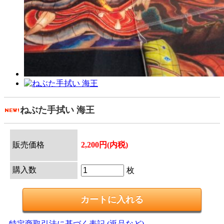
ねぶた手拭い 海王
販売価格
2,200円(内税)
購入数
枚
特定商取引法に基づく表記 (返品など)