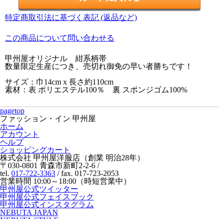
特定商取引法に基づく表記 (返品など)
この商品について問い合わせる
甲州屋オリジナル 紺系柄帯
数量限定生産につき、売切れ御免の早い者勝ちです！
サイズ：巾14cm x 長さ約110cm
素材：表 ポリエステル100％ 裏 スポンジゴム100%
pagetop
ファッション・イン 甲州屋
ホーム
アカウント
ヘルプ
ショッピングカート
株式会社 甲州屋洋服店（創業 明治28年）
〒030-0801 青森市新町2-2-6 /
tel.
017-722-3363
/ fax. 017-723-2053
営業時間 10:00～18:00（時短営業中）
甲州屋公式ツイッター
甲州屋公式フェイスブック
甲州屋公式インスタグラム
NEBUTA JAPAN