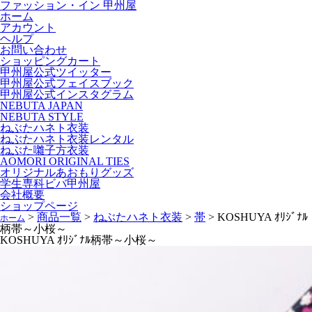
ファッション・イン 甲州屋
ホーム
アカウント
ヘルプ
お問い合わせ
ショッピングカート
甲州屋公式ツイッター
甲州屋公式フェイスブック
甲州屋公式インスタグラム
NEBUTA JAPAN
NEBUTA STYLE
ねぶたハネト衣装
ねぶたハネト衣装レンタル
ねぶた囃子方衣装
AOMORI ORIGINAL TIES
オリジナルあおもりグッズ
学生専科ビバ甲州屋
会社概要
ショップページ
>
商品一覧
>
ねぶたハネト衣装
>
帯
>
KOSHUYA ｵﾘｼﾞﾅﾙ
ホーム
柄帯～小桜～
KOSHUYA ｵﾘｼﾞﾅﾙ柄帯～小桜～