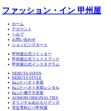
ファッション・イン 甲州屋
ホーム
アカウント
ヘルプ
お問い合わせ
ショッピングカート
甲州屋公式ツイッター
甲州屋公式フェイスブック
甲州屋公式インスタグラム
NEBUTA JAPAN
NEBUTA STYLE
ねぶたハネト衣装
ねぶたハネト衣装レンタル
ねぶた囃子方衣装
AOMORI ORIGINAL TIES
オリジナルあおもりグッズ
学生専科ビバ甲州屋