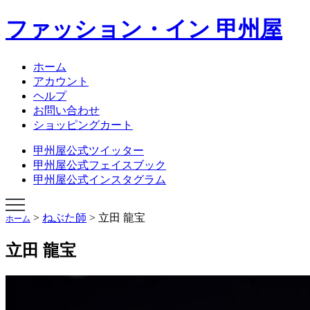
ファッション・イン 甲州屋
NEBUTA JAPAN
NEBUTA STYLE
ねぶたハネト衣装
ホーム
ねぶたハネト衣装レンタル
アカウント
ねぶた囃子方衣装
ヘルプ
AOMORI ORIGINAL TIES
お問い合わせ
オリジナルあおもりグッズ
ショッピングカート
学生専科ビバ甲州屋
会社概要
甲州屋公式ツイッター
ショップページ
甲州屋公式フェイスブック
甲州屋公式インスタグラム
>
ねぶた師
>
立田 龍宝
ホーム
立田 龍宝