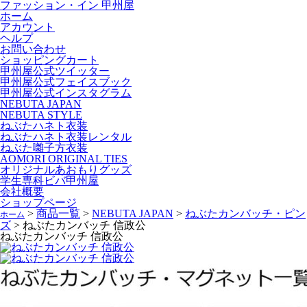
ファッション・イン 甲州屋
ホーム
アカウント
ヘルプ
お問い合わせ
ショッピングカート
甲州屋公式ツイッター
甲州屋公式フェイスブック
甲州屋公式インスタグラム
NEBUTA JAPAN
NEBUTA STYLE
ねぶたハネト衣装
ねぶたハネト衣装レンタル
ねぶた囃子方衣装
AOMORI ORIGINAL TIES
オリジナルあおもりグッズ
学生専科ビバ甲州屋
会社概要
ショップページ
>
商品一覧
>
NEBUTA JAPAN
>
ねぶたカンバッチ・ピン
ホーム
ズ
>
ねぶたカンバッチ 信政公
ねぶたカンバッチ 信政公