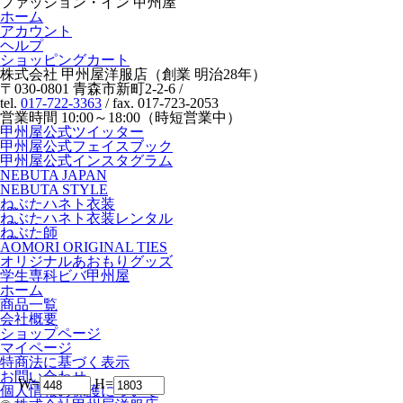
ファッション・イン 甲州屋
ホーム
アカウント
ヘルプ
ショッピングカート
株式会社 甲州屋洋服店（創業 明治28年）
〒030-0801 青森市新町2-2-6 /
tel.
017-722-3363
/ fax. 017-723-2053
営業時間 10:00～18:00（時短営業中）
甲州屋公式ツイッター
甲州屋公式フェイスブック
甲州屋公式インスタグラム
NEBUTA JAPAN
NEBUTA STYLE
ねぶたハネト衣装
ねぶたハネト衣装レンタル
ねぶた師
AOMORI ORIGINAL TIES
オリジナルあおもりグッズ
学生専科ビバ甲州屋
ホーム
商品一覧
会社概要
ショップページ
マイページ
特商法に基づく表示
お問い合わせ
W=
H=
個人情報の保護について