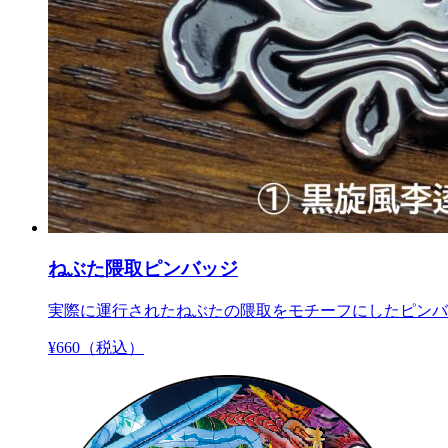
ねぶた隈取ピンバッジ
実際に運行されたねぶたの隈取をモチーフにしたピンバ
¥
660
（税込）