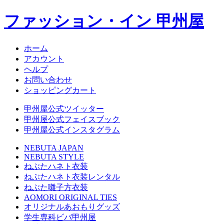
ファッション・イン 甲州屋
ホーム
アカウント
ヘルプ
お問い合わせ
ショッピングカート
甲州屋公式ツイッター
甲州屋公式フェイスブック
甲州屋公式インスタグラム
NEBUTA JAPAN
NEBUTA STYLE
ねぶたハネト衣装
ねぶたハネト衣装レンタル
ねぶた囃子方衣装
AOMORI ORIGINAL TIES
オリジナルあおもりグッズ
学生専科ビバ甲州屋