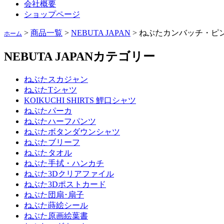
会社概要
ショップページ
>
商品一覧
>
NEBUTA JAPAN
>
ねぶたカンバッチ・ピ
ホーム
NEBUTA JAPAN
カテゴリー
ねぶたスカジャン
ねぶたTシャツ
KOIKUCHI SHIRTS 鯉口シャツ
ねぶたパーカ
ねぶたハーフパンツ
ねぶたボタンダウンシャツ
ねぶたブリーフ
ねぶたタオル
ねぶた手拭・ハンカチ
ねぶた3Dクリアファイル
ねぶた3Dポストカード
ねぶた団扇･扇子
ねぶた蒔絵シール
ねぶた原画絵葉書