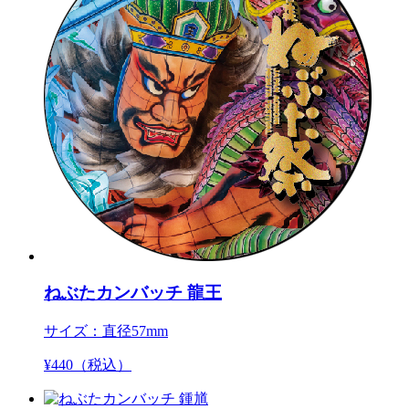
ねぶたカンバッチ 龍王
サイズ：直径57mm
¥
440
（税込）