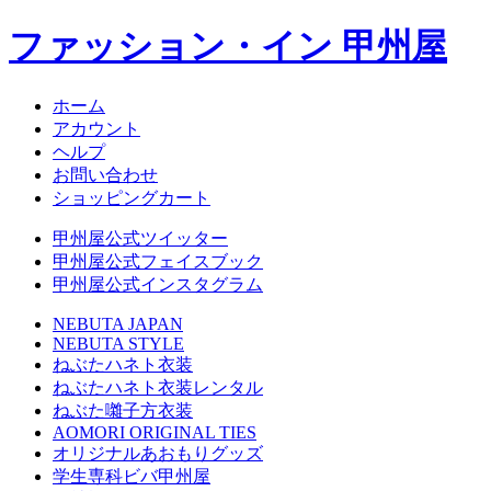
ファッション・イン 甲州屋
ホーム
アカウント
ヘルプ
お問い合わせ
ショッピングカート
甲州屋公式ツイッター
甲州屋公式フェイスブック
甲州屋公式インスタグラム
NEBUTA JAPAN
NEBUTA STYLE
ねぶたハネト衣装
ねぶたハネト衣装レンタル
ねぶた囃子方衣装
AOMORI ORIGINAL TIES
オリジナルあおもりグッズ
学生専科ビバ甲州屋