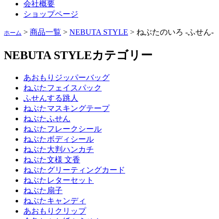
会社概要
ショップページ
>
商品一覧
>
NEBUTA STYLE
>
ねぶたのいろ -ふせん-
ホーム
NEBUTA STYLE
カテゴリー
あおもりジッパーバッグ
ねぶたフェイスパック
ふせんする跳人
ねぶたマスキングテープ
ねぶたふせん
ねぶたフレークシール
ねぶたボディシール
ねぶた大判ハンカチ
ねぶた文様 文香
ねぶたグリーティングカード
ねぶたレターセット
ねぶた扇子
ねぶたキャンディ
あおもりクリップ