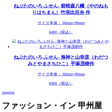
ねぶたのいろ-ふせん- 箭根森八幡（やのねも
りはちまん）竹浪比呂央 作
サイズ本体： 60mm×90mm
¥
400
（税込）
ねぶたのいろ-ふせん- 海神と山幸彦（わだつ
みとやまさちひこ）手塚茂樹作
サイズ本体： 60mm×90mm
¥
400
（税込）
pagetop
ファッション・イン 甲州屋