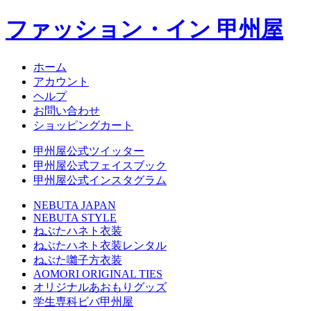
ファッション・イン 甲州屋
ホーム
アカウント
ヘルプ
お問い合わせ
ショッピングカート
甲州屋公式ツイッター
甲州屋公式フェイスブック
甲州屋公式インスタグラム
NEBUTA JAPAN
NEBUTA STYLE
ねぶたハネト衣装
ねぶたハネト衣装レンタル
ねぶた囃子方衣装
AOMORI ORIGINAL TIES
オリジナルあおもりグッズ
学生専科ビバ甲州屋