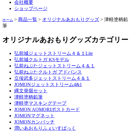
会社概要
ショップページ
>
商品一覧
>
オリジナルあおもりグッズ
>
津軽塗柄鉛
ホーム
筆
オリジナルあおもりグッズ
カテゴリー
弘前城ジェットストリーム４＆１Lite
弘前城クルトガ KSモデル
弘前ねぷたジェットストリーム４＆１
弘前ねぷたクルトガ アドバンス
立佞武多ジェットストリーム４＆１
JOMONジェットストリーム4&1
縄文発掘セット
津軽塗柄鉛筆
津軽塗マスキングテープ
JOMON AOMORIポストカード
JOMONマグネット
JOMONカンバッチ
潤いあおもりふぇいすぱっく