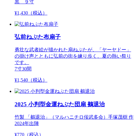
黒 ９寸
¥
1,430
（税込）
弘前ねぷた布扇子
勇壮な武者絵が描かれた扇ねぷたが、「ヤーヤドー」
の掛け声とともに弘前の街を練り歩く、夏の熱い祭り
です。
7寸30間
¥
1,540
（税込）
2025 小判型金運ねぶた団扇 鵺退治
竹製 「鵺退治」（マルハニチロ佞武多会）手塚茂樹 作
2024年出陣
¥
770
（税込）