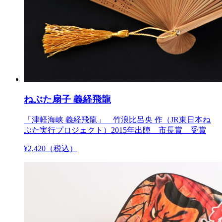
ねぶた扇子 義経飛龍
「津軽海峡 義経飛龍」 竹浪比呂央 作（JR東日本ね
ぶた実行プロジェクト）2015年出陣 市長賞 受賞
¥
2,420
（税込）