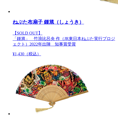
ねぶた布扇子 鍾馗（しょうき）
【SOLD OUT】
「鍾馗」 竹浪比呂央 作（JR東日本ねぶた実行プロジ
ェクト）2022年出陣 知事賞受賞
¥
1,430
（税込）