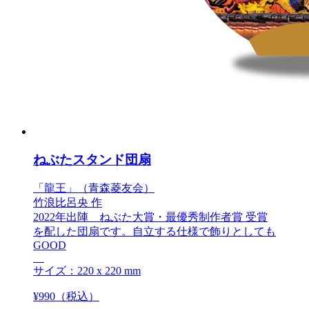
ねぶたスタンド団扇
「龍王」（青森菱友会）
竹浪比呂央 作
2022年出陣 ねぶた大賞・最優秀制作者賞 受賞
を配した団扇です。自立する仕様で飾りとしても
GOOD
サイズ：220 x 220 mm
¥
990
（税込）