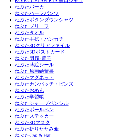
KOIKUCHI SHIRTS 鯉口シャツ
ねぶたパーカ
ねぶたハーフパンツ
ねぶたボタンダウンシャツ
ねぶたブリーフ
ねぶたタオル
ねぶた手拭・ハンカチ
ねぶた3Dクリアファイル
ねぶた3Dポストカード
ねぶた団扇･扇子
ねぶた蒔絵シール
ねぶた原画絵葉書
ねぶたマグネット
ねぶたカンバッチ・ピンズ
ねぶたおめん
ねぶた学習帳
ねぶたシャープペンシル
ねぶたボールペン
ねぶたステッカー
ねぶた3Dマスク
ねぶた折りたたみ傘
ねぶたCap & Hat