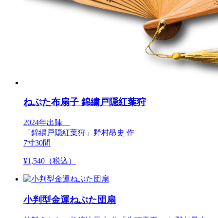
ねぶた布扇子 錦繍戸隠紅葉狩
2024年出陣
「錦繍戸隠紅葉狩」野村昂史 作
7寸30間
¥
1,540
（税込）
小判型金運ねぶた団扇