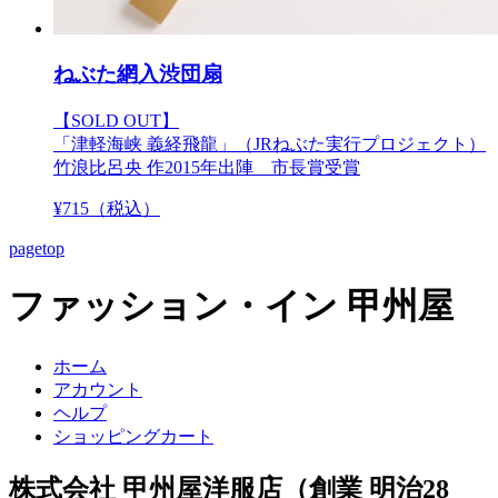
ねぶた網入渋団扇
【SOLD OUT】
「津軽海峡 義経飛龍」（JRねぶた実行プロジェクト）
竹浪比呂央 作2015年出陣 市長賞受賞
¥
715
（税込）
pagetop
ファッション・イン 甲州屋
ホーム
アカウント
ヘルプ
ショッピングカート
株式会社 甲州屋洋服店（創業 明治28