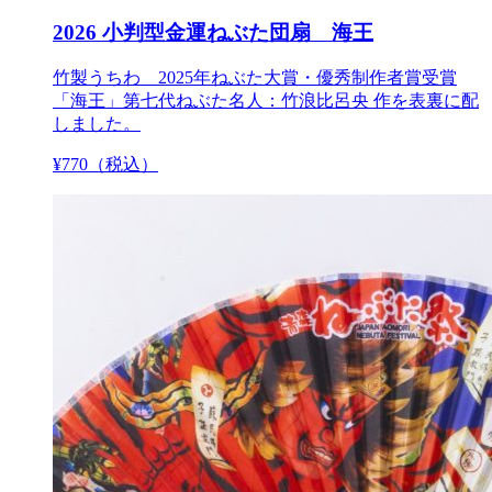
2026 小判型金運ねぶた団扇 海王
竹製うちわ 2025年ねぶた大賞・優秀制作者賞受賞
「海王」第七代ねぶた名人：竹浪比呂央 作を表裏に配
しました。
¥
770
（税込）