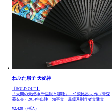
ねぶた扇子 天妃神
【SOLD OUT】
「大間の天妃神 千里眼と哪吒」 竹浪比呂央 作（青森
菱友会）2014年出陣 知事賞 最優秀制作者賞受賞
¥
2,420
（税込）