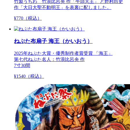
竹製うちわ 竹浪比呂央 作「牛頭天王」 と野村昂史
作「大日大聖不動明王」を表裏に配しました。
¥
770
（税込）
ねぶた布扇子 海王（かいおう）
2025年ねぶた大賞・優秀制作者賞受賞 「海王」
第七代ねぶた名人：竹浪比呂央 作
7寸30間
¥
1540
（税込）