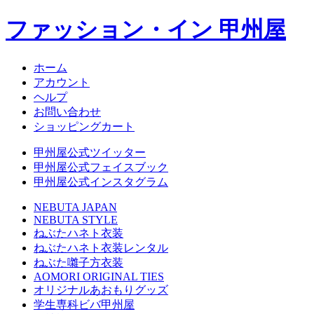
ファッション・イン 甲州屋
ホーム
アカウント
ヘルプ
お問い合わせ
ショッピングカート
甲州屋公式ツイッター
甲州屋公式フェイスブック
甲州屋公式インスタグラム
NEBUTA JAPAN
NEBUTA STYLE
ねぶたハネト衣装
ねぶたハネト衣装レンタル
ねぶた囃子方衣装
AOMORI ORIGINAL TIES
オリジナルあおもりグッズ
学生専科ビバ甲州屋