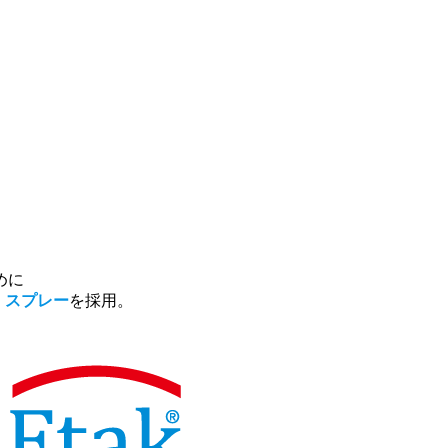
めに
」スプレー
を採用。