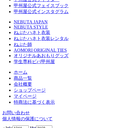
甲州屋公式フェイスブック
甲州屋公式インスタグラム
NEBUTA JAPAN
NEBUTA STYLE
ねぶたハネト衣装
ねぶたハネト衣装レンタル
ねぶた師
AOMORI ORIGINAL TIES
オリジナルあおもりグッズ
学生専科ビバ甲州屋
ホーム
商品一覧
会社概要
ショップページ
マイページ
特商法に基づく表示
お問い合わせ
個人情報の保護について