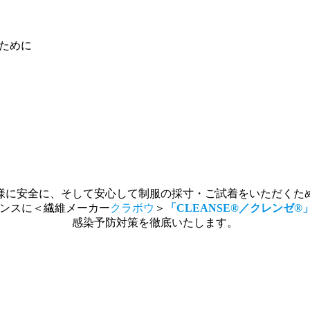
ために
様に安全に、そして安心して制服の採寸・ご試着をいただくた
ナンスに＜繊維メーカー
クラボウ
＞
「CLEANSE®／クレンゼ®
感染予防対策を徹底いたします。