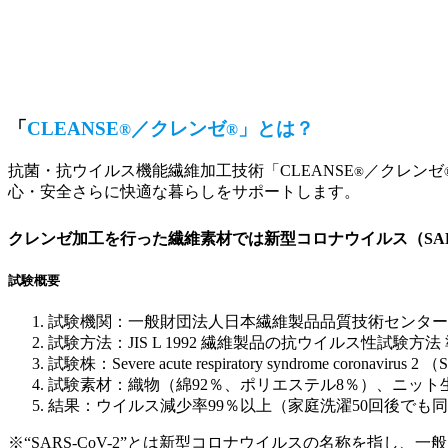
「
CLEANSE
／クレンゼ
」とは？
®
®
抗菌・抗ウイルス機能繊維加工技術「CLEANSE
／クレンゼ
®
心・安全さらに快適な暮らしをサポートします。
クレンゼ加工を行った繊維素材では新型コロナウイルス（SARS-
試験概要
試験機関：一般財団法人日本繊維製品品質技術センター
試験方法：JIS L 1992 繊維製品の抗ウイルス性試験方法
試験株：Severe acute respiratory syndrome coronavirus 2
試験素材：織物（綿92％、ポリエステル8％）、ニット生
結果：ウイルス減少率99％以上（家庭洗濯50回後でも
※“SARS-CoV-2”とは新型コロナウイルスの名称を指し、一